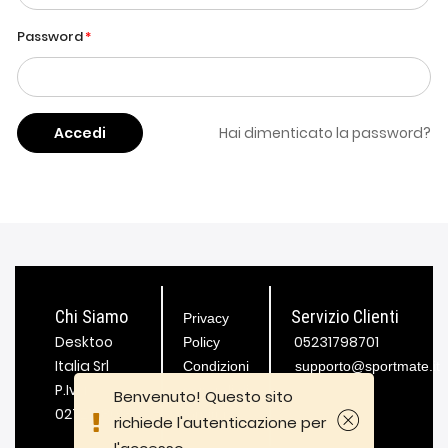
Password
Accedi
Hai dimenticato la password?
Chi Siamo
Servizio Clienti
Privacy
Desktoo
05231798701
Policy
Italia Srl
Condizioni
supporto@sportmate.it
P.Iva
generali di
Benvenuto! Questo sito
02721980189
fornitura
richiede l'autenticazione per