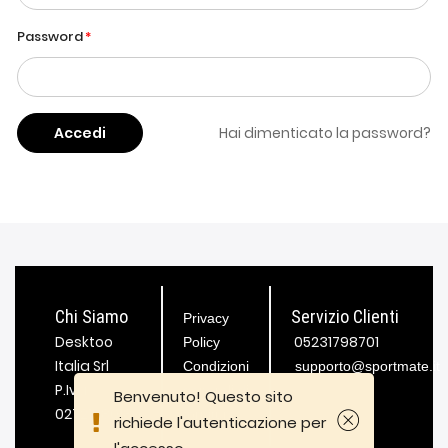
Password
Accedi
Hai dimenticato la password?
Chi Siamo
Servizio Clienti
Privacy
Desktoo
05231798701
Policy
Italia Srl
Condizioni
supporto@sportmate.it
P.Iva
generali di
Benvenuto! Questo sito
02721980189
fornitura
richiede l'autenticazione per