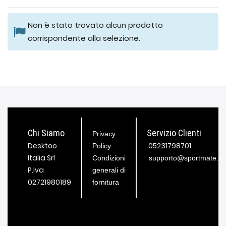
Non è stato trovato alcun prodotto
corrispondente alla selezione.
Chi Siamo
Servizio Clienti
Privacy
Desktoo
05231798701
Policy
Italia Srl
Condizioni
supporto@sportmate.it
P.Iva
generali di
02721980189
fornitura