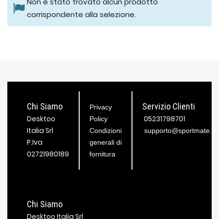
Non è stato trovato alcun prodotto
corrispondente alla selezione.
Chi Siamo
Servizio Clienti
Privacy
Desktoo
05231798701
Policy
Italia Srl
Condizioni
supporto@sportmate.it
P.Iva
generali di
02721980189
fornitura
Chi Siamo
Desktoo Italia Srl